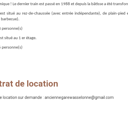
nique ! Le dernier train est passé en 1988 et depuis la bâtisse a été transf
 est situé au rez-de-chaussée (avec entrée indépendante), de plain-pied e
t barbecue).
4 personne(s)
est situé au 1 er étage.
5 personne(s)
rat de location
de location sur demande : anciennegarewasselonne@gmail.com