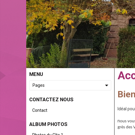
Acc
MENU
Bie
CONTACTEZ NOUS
Idéal pou
Contact
n
ous vous
ALBUM PHOTOS
grès des 
Photos du Gîte 1